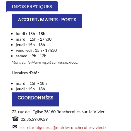
INFOS PRATIQUES
ACCUEIL MAIRIE - POSTE
lundi : 15h - 18h
mardi : 15h - 17h30
jeudi : 15h - 18h
vendredi : 15h - 17h30
samedi : 9h - 12h
Monsieur le Maire reçoit sur rendez-vous.
Horaires d'été :
mardi : 15h - 18h
jeudi : 15h - 18h
COORDONNÉES
72, rue de l'Église 76160 Roncherolles-sur-le-Vivier
☎
02.35.59.09.59
✉
secretariatgeneral@mairie-roncherollesvivier.fr