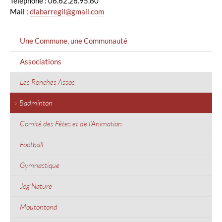
Téléphone : 06.62.28.95.60
Mail :
dlabarregil@gmail.com
MENU
Une Commune, une Communauté
GAUCHE
Associations
Les Ronches Assos
Badminton
Comité des Fêtes et de l'Animation
Football
Gymnastique
Jog'Nature
Moutontond