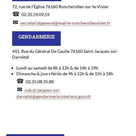
72, rue de l'Église 76160 Roncherolles-sur-le-Vivier
☎
02.35.59.09.59
✉
secretariatgeneral@mairie-roncherollesvivier.fr
GENDARMERIE
441, Rue du Général De Gaulle 76160 Saint-Jacques-sur-
Darnétal
Lundi au samedi de 8h à 12h & de 14h à 19h
Dimanche & jours fériés de 9h à 12h & de 15h à 18h
☎
02.35.08.35.88
✉
cob.st-jacques-sur-
darnetal@gendarmerie.interieur.gouv.fr