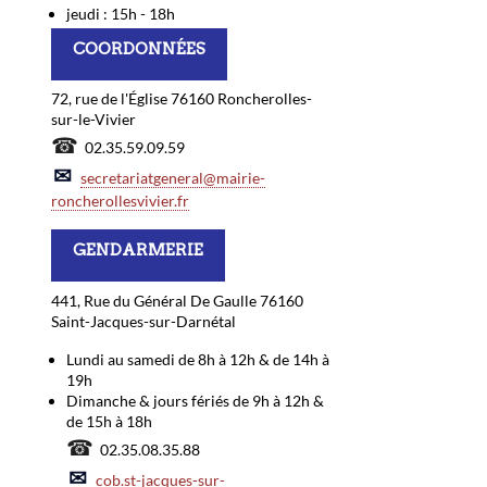
jeudi : 15h - 18h
COORDONNÉES
72, rue de l'Église 76160 Roncherolles-
sur-le-Vivier
☎
02.35.59.09.59
✉
secretariatgeneral@mairie-
roncherollesvivier.fr
GENDARMERIE
441, Rue du Général De Gaulle 76160
Saint-Jacques-sur-Darnétal
Lundi au samedi de 8h à 12h & de 14h à
19h
Dimanche & jours fériés de 9h à 12h &
de 15h à 18h
☎
02.35.08.35.88
✉
cob.st-jacques-sur-