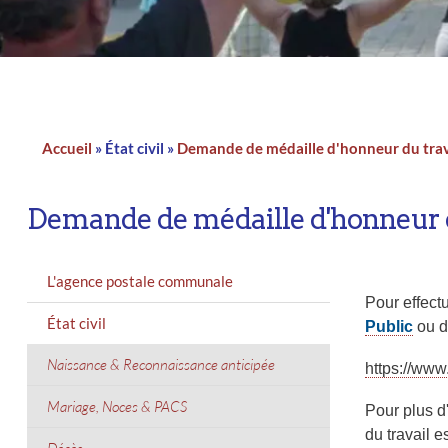
n
a
d
t
i
I
l
n
Accueil
État civil
Demande de médaille d'honneur du trav
Fil
d'Ariane
Demande de médaille d'honneur d
MENU
L'agence postale communale
GAUCHE
Pour effect
État civil
Public
ou di
Naissance & Reconnaissance anticipée
https://www
Mariage, Noces & PACS
Pour plus d
du travail e