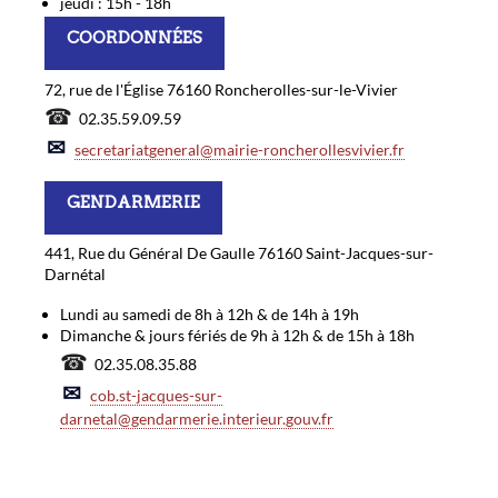
jeudi : 15h - 18h
COORDONNÉES
72, rue de l'Église 76160 Roncherolles-sur-le-Vivier
☎
02.35.59.09.59
✉
secretariatgeneral@mairie-roncherollesvivier.fr
GENDARMERIE
441, Rue du Général De Gaulle 76160 Saint-Jacques-sur-
Darnétal
Lundi au samedi de 8h à 12h & de 14h à 19h
Dimanche & jours fériés de 9h à 12h & de 15h à 18h
☎
02.35.08.35.88
✉
cob.st-jacques-sur-
darnetal@gendarmerie.interieur.gouv.fr