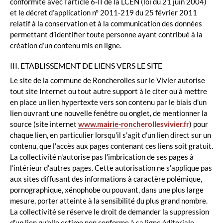
conformité avec l’article 6-II de la LCEN (loi du 21 juin 2004)
et le décret d’application n° 2011-219 du 25 février 2011
relatif à la conservation et à la communication des données
permettant d’identifier toute personne ayant contribué à la
création d’un contenu mis en ligne.
III. ETABLISSEMENT DE LIENS VERS LE SITE
Le site de la commune de Roncherolles sur le Vivier autorise
tout site Internet ou tout autre support à le citer ou à mettre
en place un lien hypertexte vers son contenu par le biais d'un
lien ouvrant une nouvelle fenêtre ou onglet, de mentionner la
source (site internet
www.mairie-roncherollesvivier.fr
) pour
chaque lien, en particulier lorsqu'il s'agit d'un lien direct sur un
contenu, que l'accès aux pages contenant ces liens soit gratuit.
La collectivité n'autorise pas l'imbrication de ses pages à
l'intérieur d'autres pages. Cette autorisation ne s'applique pas
aux sites diffusant des informations à caractère polémique,
pornographique, xénophobe ou pouvant, dans une plus large
mesure, porter atteinte à la sensibilité du plus grand nombre.
La collectivité se réserve le droit de demander la suppression
d'un lien qu'elle estime non conforme à sa ligne éditoriale.